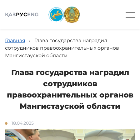
ҚАЗ
РУС
ENG
Главная
›
Глава государства наградил
сотрудников правоохранительных органов
Мангистауской области
Общие сведения
Глава государства наградил
сотрудников
Состав
правоохранительных органов
Мангистауской области
Проекты
18.04.2025
Услуги