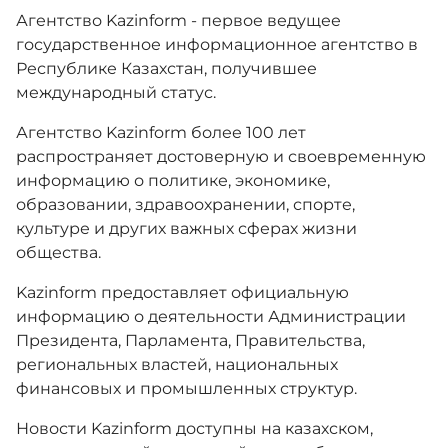
Агентство Kazinform - первое ведущее
государственное информационное агентство в
Антикоррупционные меры
Республике Казахстан, получившее
международный статус.
Государственные символы
Агентство Kazinform более 100 лет
распространяет достоверную и своевременную
информацию о политике, экономике,
Новости
образовании, здравоохранении, спорте,
культуре и других важных сферах жизни
общества.
Контакты
Kazinform предоставляет официальную
информацию о деятельности Администрации
Единый словарь
Президента, Парламента, Правительства,
региональных властей, национальных
финансовых и промышленных структур.
Версия для слабовидящих
Новости Kazinform доступны на казахском,