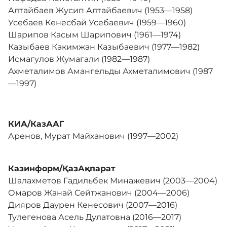
Алтайбаев Жусип Алтайбаевич (1953—1958)
Усебаев Кенесбай Усебаевич (1959—1960)
Шарипов Касым Шарипович (1961—1974)
Казыбаев Какимжан Казыбаевич (1977—1982)
Исмагулов Жумагали (1982—1987)
Ахметалимов Амангельды Ахметалимович (1987
—1997)
КИА/
КазААГ
Аренов, Мурат Майханович (1997—2002)
Казинформ/ҚазАқпарат
Шалахметов Гадильбек Минажевич (2003—2004)
Омаров Жанай Сейтжанович (2004—2006)
Дияров Даурен Кенесович (2007—2016)
Тулегенова Асель Дулатовна (2016—2017)