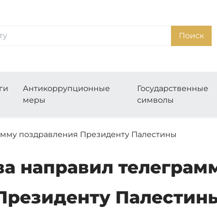
Поиск
ги
Антикоррупционные
Государственные
меры
символы
рамму поздравления Президенту Палестины
тва направил телеграм
Президенту Палестин