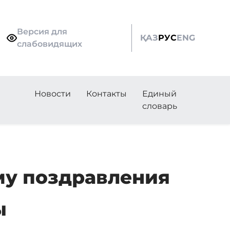
Версия для
ҚАЗ
РУС
ENG
слабовидящих
Новости
Контакты
Единый
словарь
му поздравления
ы