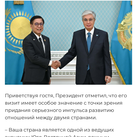
Антикоррупционные меры
Государственные символы
Новости
Контакты
Приветствуя гостя, Президент отметил, что его
Единый словарь
визит имеет особое значение с точки зрения
придания серьезного импульса развитию
отношений между двумя странами.
Версия для слабовидящих
– Ваша страна является одной из ведущих