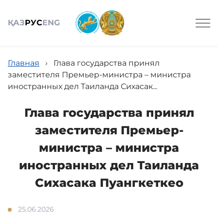
ҚАЗ
РУС
ENG
Главная
›
Глава государства принял
заместителя Премьер-министра – министра
иностранных дел Таиланда Сихасак...
Общие сведения
Глава государства принял
заместителя Премьер-
Состав
министра – министра
иностранных дел Таиланда
Проекты
Сихасака Пуангкеткео
25.06.2026
Услуги