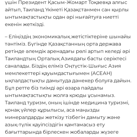
үшін Президент Қасым-Жомарт Тоқаевқа алғыс
айтып, Таиланд Үкіметі Қазақстанмен сан қырлы
ынтымақтастықты одан әрі нығайтуға ниетті
екенін жеткізді.
– Еліңіздің экономикалық жетістіктеріне шынайы
тәнтіміз. Бүгінде Қазақстанның орта держава
ретінде әлемдік аренадағы рөлі артып келеді әрі
Таиландтың Орталық Азиядағы басты серіктесі
саналады. Біздің еліміз Оңтүстік-Шығыс Азия
мемлекеттері қауымдастығымен (АСЕАН)
ықпалдастықты дамытуда дәнекер болуға дайын.
Бұл ретте біз тиімді әрі өзара пайдалы
ынтымақтастықты жолға қоюды ұсынамыз.
Таиланд туризм, оның ішінде медицина туризмі,
қонақ үйлер құрылысы, аса маңызды
минералдарды жеткізу тізбегін дамыту және
азық-түлік қауіпсіздігін қамтамасыз ету
бағыттарында бірлескен жобаларды жүзеге