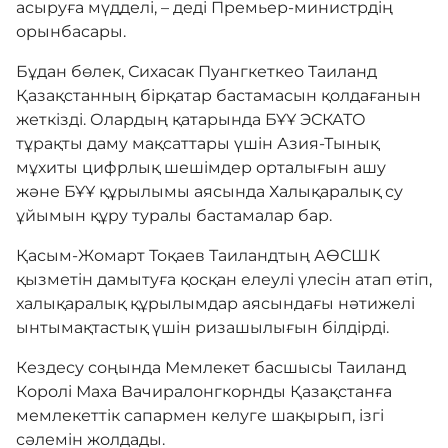
асыруға мүдделі, – деді Премьер-министрдің
орынбасары.
Бұдан бөлек, Сихасак Пуангкеткео Таиланд
Қазақстанның бірқатар бастамасын қолдағанын
жеткізді. Олардың қатарында БҰҰ ЭСКАТО
тұрақты даму мақсаттары үшін Азия-Тынық
мұхиты цифрлық шешімдер орталығын ашу
және БҰҰ құрылымы аясында Халықаралық су
ұйымын құру туралы бастамалар бар.
Қасым-Жомарт Тоқаев Таиландтың АӨСШК
қызметін дамытуға қосқан елеулі үлесін атап өтіп,
халықаралық құрылымдар аясындағы нәтижелі
ынтымақтастық үшін ризашылығын білдірді.
Кездесу соңында Мемлекет басшысы Таиланд
Королі Маха Вачиралонгкорнды Қазақстанға
мемлекеттік сапармен келуге шақырып, ізгі
сәлемін жолдады.