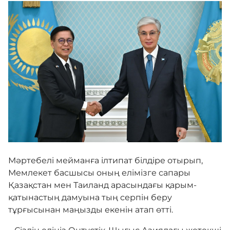
Жемқорлыққа қарсы шаралар
Мемлекеттік рәміздер
Жаңалықтар
Байланыс
Мәртебелі мейманға ілтипат білдіре отырып,
Бірыңғай сөздік
Мемлекет басшысы оның елімізге сапары
Қазақстан мен Таиланд арасындағы қарым-
қатынастың дамуына тың серпін беру
Нашар көретіндерге
тұрғысынан маңызды екенін атап өтті.
арналған нұсқа