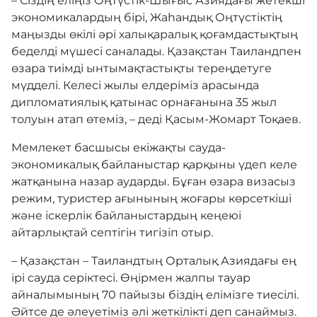
– Сіздің еліңіз Оңтүстік-Шығыс Азиядағы жетекші
экономикалардың бірі, Жаһандық Оңтүстіктің
маңызды өкілі әрі халықаралық қоғамдастықтың
беделді мүшесі саналады. Қазақстан Таиландпен
өзара тиімді ынтымақтастықты тереңдетуге
мүдделі. Келесі жылы елдеріміз арасында
дипломатиялық қатынас орнағанына 35 жыл
толуын атап өтеміз, – деді Қасым-Жомарт Тоқаев.
Мемлекет басшысы екіжақты сауда-
экономикалық байланыстар қарқыны үдеп келе
жатқанына назар аударды. Бұған өзара визасыз
режим, туристер ағынының жоғары көрсеткіші
және іскерлік байланыстардың кеңеюі
айтарлықтай септігін тигізіп отыр.
– Қазақстан – Таиландтың Орталық Азиядағы ең
ірі сауда серіктесі. Өңірмен жалпы тауар
айналымының 70 пайызы біздің елімізге тиесілі.
Әйтсе де әлеуетіміз әлі жеткілікті деп санаймыз.