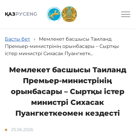
ҚАЗ
РУС
ENG
Басты бет
›
Мемлекет басшысы Таиланд
Премьер-министрінің орынбасары – Сыртқы
істер министрі Сихасак Пуангкетк...
Жалпы мәлімет
Мемлекет басшысы Таиланд
Премьер-министрінің
Құрамы
орынбасары – Сыртқы істер
министрі Сихасак
Жобалар
Пуангкеткеомен кездесті
25.06.2026
Қызметтер