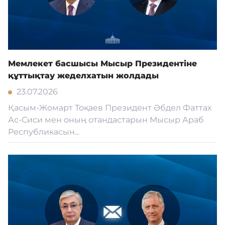
Мемлекет басшысы Мысыр Президентіне
құттықтау жеделхатын жолдады
23.07.2026
Қасым-Жомарт Тоқаев Президент Әбдел Фаттах
Ас-Сиси мен оның отандастарын Мысыр Араб
Республикасын...