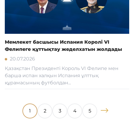
Мемлекет басшысы Испания Королі VI
Фелипеге құттықтау жеделхатын жолдады
20.07.2026
Қазақстан Президенті Король VI Фелипе мен
барша испан халқын Испания ұлттық
құрамасының футболдан...
1
2
3
4
5