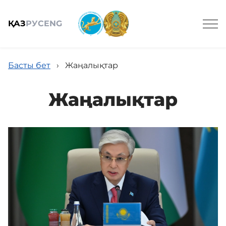
ҚАЗ
РУС
ENG
Басты бет
›
Жаңалықтар
Жаңалықтар
Жалпы мәлімет
Құрамы
Жобалар
Қызметтер