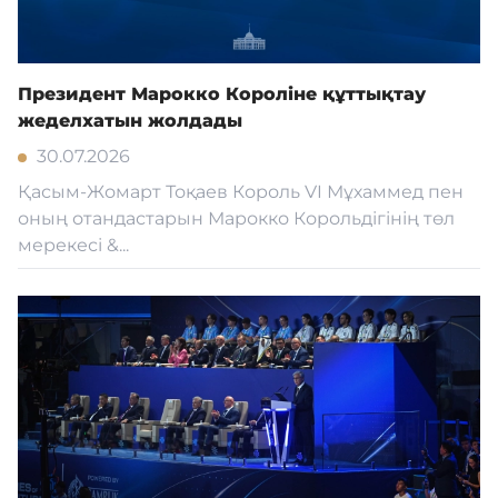
Президент Марокко Короліне құттықтау
жеделхатын жолдады
30.07.2026
Қасым-Жомарт Тоқаев Король VI Мұхаммед пен
оның отандастарын Марокко Корольдігінің төл
мерекесі &...