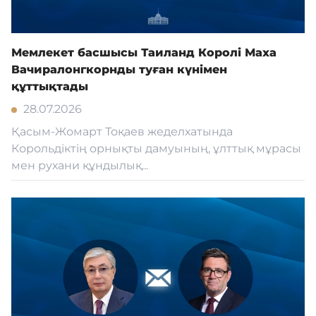
Мемлекет басшысы Таиланд Королі Маха
Вачиралонгкорнды туған күнімен
құттықтады
28.07.2026
Қасым-Жомарт Тоқаев жеделхатында
Корольдіктің орнықты дамуының, ұлттық мұрасы
мен рухани құндылық...