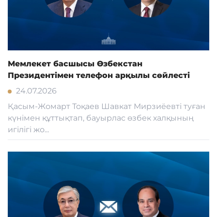
Мемлекет басшысы Өзбекстан
Президентімен телефон арқылы сөйлесті
24.07.2026
Қасым-Жомарт Тоқаев Шавкат Мирзиёевті туған
күнімен құттықтап, бауырлас өзбек халқының
игілігі жо...