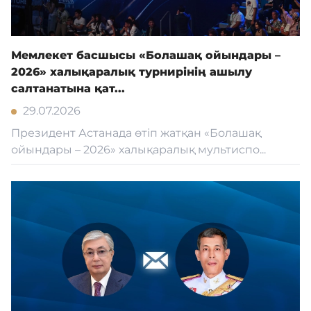
Мемлекет басшысы «Болашақ ойындары –
2026» халықаралық турнирінің ашылу
салтанатына қат...
29.07.2026
Президент Астанада өтіп жатқан «Болашақ
ойындары – 2026» халықаралық мультиспо...