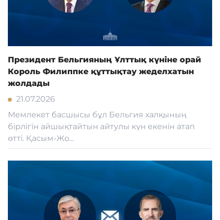
Президент Бельгияның Ұлттық күніне орай
Король Филиппке құттықтау жеделхатын
жолдады
21.07.2026
Мемлекет басшысы бұл Бельгия халқының
бірлігін айшықтайтын айтулы күн екенін атап
өтті. Қасым-Жо...