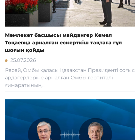
Мемлекет басшысы майдангер Кемел
Тоқаевқа арналған ескерткіш тақтаға гүл
шоғын қойды
25.07.2026
Ресей, Омбы қаласы Қазақстан Президенті соғыс
ардагерлеріне арналған Омбы госпиталі
ғимаратының...