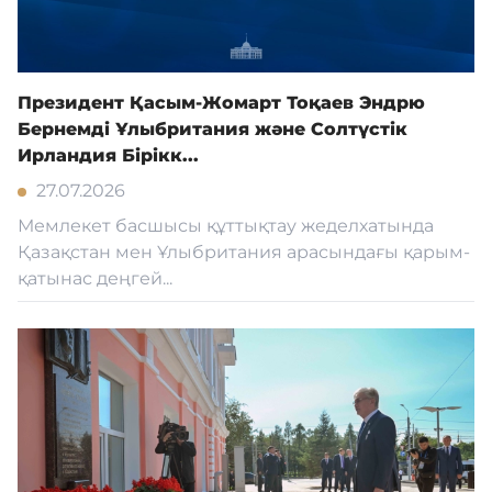
Президент Қасым-Жомарт Тоқаев Эндрю
Бернемді Ұлыбритания және Солтүстік
Ирландия Бірікк...
27.07.2026
Мемлекет басшысы құттықтау жеделхатында
Қазақстан мен Ұлыбритания арасындағы қарым-
қатынас деңгей...