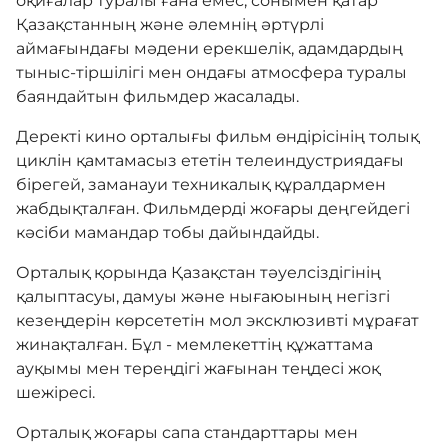
оқиғалар туралы ғана емес, сонымен қатар
Қазақстанның және әлемнің әртүрлі
аймағындағы мәдени ерекшелік, адамдардың
тыныс-тіршілігі мен ондағы атмосфера туралы
баяндайтын фильмдер жасалады.
Деректі кино орталығы фильм өндірісінің толық
циклін қамтамасыз ететін телеиндустриядағы
бірегей, заманауи техникалық құралдармен
жабдықталған. Фильмдерді жоғары деңгейдегі
кәсіби мамандар тобы дайындайды.
Орталық қорында Қазақстан тәуелсіздігінің
қалыптасуы, дамуы және нығаюының негізгі
кезеңдерін көрсететін мол эксклюзивті мұрағат
жинақталған. Бұл - мемлекеттің құжаттама
ауқымы мен тереңдігі жағынан теңдесі жоқ
шежіресі.
Орталық жоғары сапа стандарттары мен