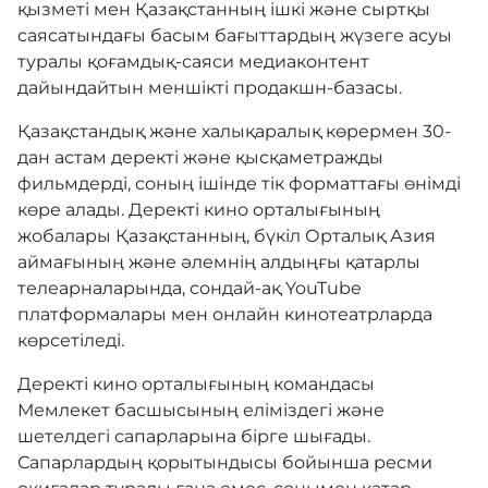
қызметі мен Қазақстанның ішкі және сыртқы
саясатындағы басым бағыттардың жүзеге асуы
Жемқорлыққа қарсы шаралар
туралы қоғамдық-саяси медиаконтент
дайындайтын меншікті продакшн-базасы.
Қазақстандық және халықаралық көрермен 30-
Мемлекеттік рәміздер
дан астам деректі және қысқаметражды
фильмдерді, соның ішінде тік форматтағы өнімді
көре алады. Деректі кино орталығының
Жаңалықтар
жобалары Қазақстанның, бүкіл Орталық Азия
аймағының және әлемнің алдыңғы қатарлы
телеарналарында, сондай-ақ YouTube
Байланыс
платформалары мен онлайн кинотеатрларда
көрсетіледі.
Бірыңғай сөздік
Деректі кино орталығының командасы
Мемлекет басшысының еліміздегі және
шетелдегі сапарларына бірге шығады.
Нашар көретіндерге
Сапарлардың қорытындысы бойынша ресми
арналған нұсқа