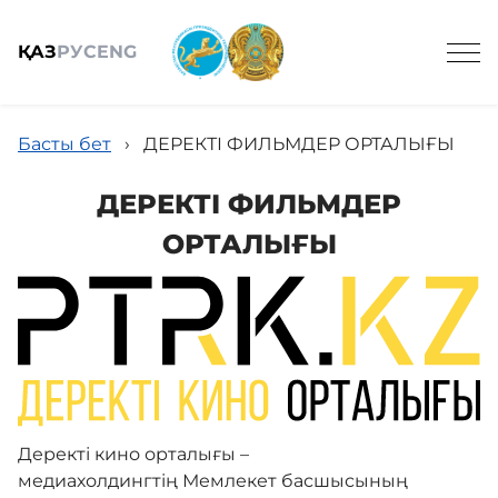
ҚАЗ
РУС
ENG
Басты бет
›
ДЕРЕКТІ ФИЛЬМДЕР ОРТАЛЫҒЫ
ДЕРЕКТІ ФИЛЬМДЕР
ОРТАЛЫҒЫ
Жалпы мәлімет
Құрамы
Жобалар
Деректі кино орталығы –
медиахолдингтің Мемлекет басшысының
Қызметтер