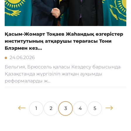
Қасым-Жомарт Тоқаев Жаһандық өзгерістер
институтының атқарушы төрағасы Тони
Блэрмен кез...
24.06.2026
Бельгия, Брюссель қаласы Кездесу барысында
Қазақстанда жүргізіліп жатқан ауқымды
реформаларды ж...
1
2
3
4
5