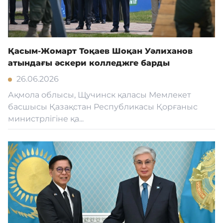
Қасым-Жомарт Тоқаев Шоқан Уәлиханов
атындағы әскери колледжге барды
26.06.2026
Ақмола облысы, Щучинск қаласы Мемлекет
басшысы Қазақстан Республикасы Қорғаныс
министрлігіне қа...