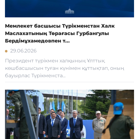
Мемлекет басшысы Түрікменстан Халк
Маслахатының Төрағасы Гурбангулы
Бердімұхамедовпен т...
29.06.2026
Президент түрікмен халқының Ұлттық
көшбасшысын туған күнімен құттықтап, оның
бауырлас Түрікменста...