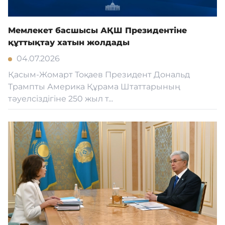
Мемлекет басшысы АҚШ Президентіне
құттықтау хатын жолдады
04.07.2026
Қасым-Жомарт Тоқаев Президент Дональд
Трампты Америка Құрама Штаттарының
тәуелсіздігіне 250 жыл т...