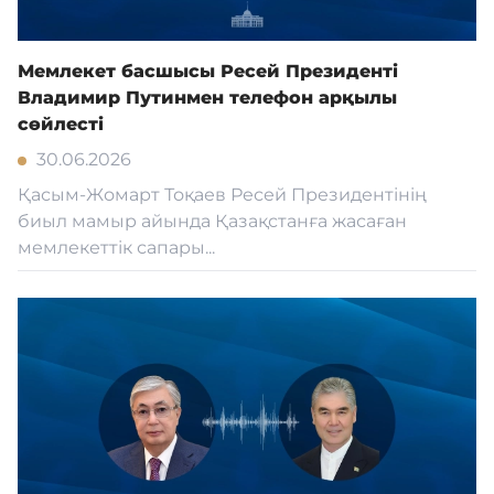
Мемлекет басшысы Ресей Президенті
Владимир Путинмен телефон арқылы
сөйлесті
30.06.2026
Қасым-Жомарт Тоқаев Ресей Президентінің
биыл мамыр айында Қазақстанға жасаған
мемлекеттік сапары...