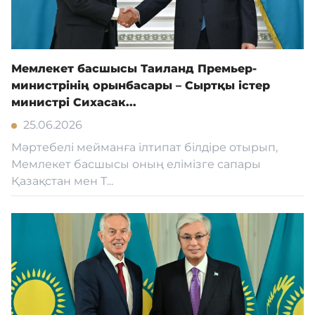
Мемлекет басшысы Таиланд Премьер-
министрінің орынбасары – Сыртқы істер
министрі Сихасак...
25.06.2026
Мәртебелі мейманға ілтипат білдіре отырып,
Мемлекет басшысы оның елімізге сапары
Қазақстан мен Т...