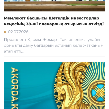
Мемлекет басшысы Шетелдік инвесторлар
кеңесінің 38-ші пленарлық отырысын өткізді
02.07.2026
Президент Қасым-Жомарт Тоқаев еліміз ұдайы
орнықты даму бағдарын ұстанып келе жатқанын
атап өтті....