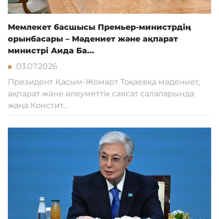
Мемлекет басшысы Премьер-министрдің
орынбасары – Мәдениет және ақпарат
министрі Аида Ба...
03.07.2026
Президент Қасым-Жомарт Тоқаевқа мәдениет,
ақпарат және әлеуметтік саясат салаларында
жаңа Констит...