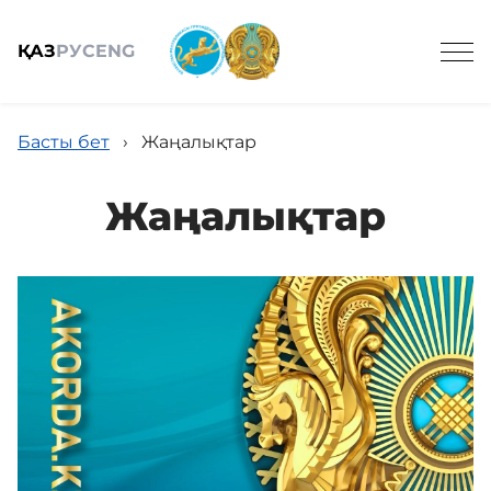
ҚАЗ
РУС
ENG
Басты бет
›
Жаңалықтар
Жаңалықтар
Жалпы мәлімет
Құрамы
Жобалар
Қызметтер