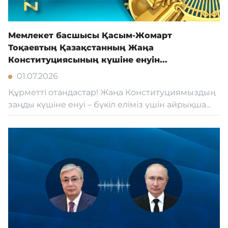
Мемлекет басшысы Қасым-Жомарт
Тоқаевтың Қазақстанның Жаңа
Конституциясының күшіне енуін...
01.07.2026
Құрметті отандастар! Жаңа Конституциямыздың
заңды күшіне енуі – бүкіл еліміз үшін айрықша...