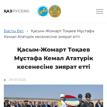
ҚАЗ
РУС
ENG
Басты бет
›
Қасым-Жомарт Тоқаев Мұстафа
Кемал Ататүрік кесенесіне зиярат етті
Қасым-Жомарт Тоқаев
Жалпы мәлімет
Мұстафа Кемал Ататүрік
кесенесіне зиярат етті
Құрамы
29.07.2025
Жобалар
Қызметтер