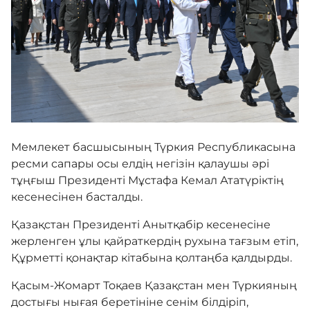
Жемқорлыққа қарсы шаралар
Мемлекеттік рәміздер
Жаңалықтар
Мемлекет басшысының Түркия Республикасына
ресми сапары осы елдің негізін қалаушы әрі
тұңғыш Президенті Мұстафа Кемал Ататүріктің
Байланыс
кесенесінен басталды.
Қазақстан Президенті Анытқабір кесенесіне
Бірыңғай сөздік
жерленген ұлы қайраткердің рухына тағзым етіп,
Құрметті қонақтар кітабына қолтаңба қалдырды.
Нашар көретіндерге
Қасым-Жомарт Тоқаев Қазақстан мен Түркияның
арналған нұсқа
достығы нығая беретініне сенім білдіріп,