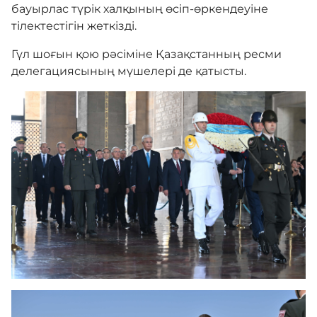
бауырлас түрік халқының өсіп-өркендеуіне
тілектестігін жеткізді.
Гүл шоғын қою рәсіміне Қазақстанның ресми
делегациясының мүшелері де қатысты.