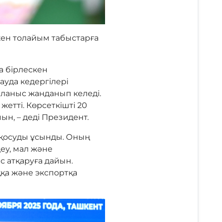
кен толайым табыстарға
а бірлескен
уда кедергілері
йланыс жанданып келеді.
жетті. Көрсеткішті 20
ын, – деді Президент.
 қосуды ұсынды. Оның
еу, мал және
 атқаруға дайын.
ққа және экспортқа