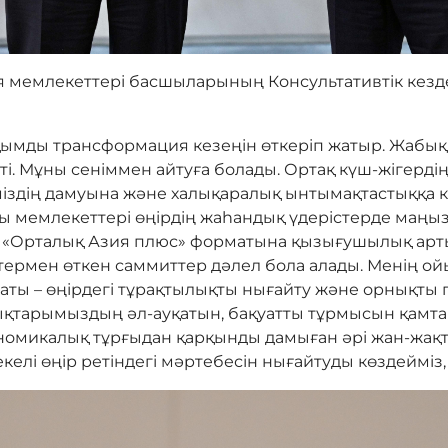
мемлекеттері басшыларының Консультативтік кездесу
уқымды трансформация кезеңін өткеріп жатыр. Жабы
і. Мұны сеніммен айтуға болады. Ортақ күш-жігердің 
ріміздің дамуына және халықаралық ынтымақтастыққа 
ы мемлекеттері өңірдің жаһандық үдерістерде маңы
«Орталық Азия плюс» форматына қызығушылық арты
естермен өткен саммиттер дәлел бола алады. Менің о
қсаты – өңірдегі тұрақтылықты нығайту және орнықты
лықтарымыздың әл-ауқатын, бақуатты тұрмысын қамта
номикалық тұрғыдан қарқынды дамыған әрі жан-жақ
келі өңір ретіндегі мәртебесін нығайтуды көздейміз, 