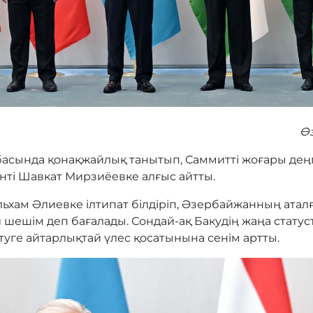
Өз
асында қонақжайлық танытып, Саммитті жоғары де
нті Шавкат Мирзиёевке алғыс айтты.
ьхам Әлиевке ілтипат білдіріп, Әзербайжанның атал
 шешім деп бағалады. Сондай-ақ Бакудің жаңа статус
уге айтарлықтай үлес қосатынына сенім артты.