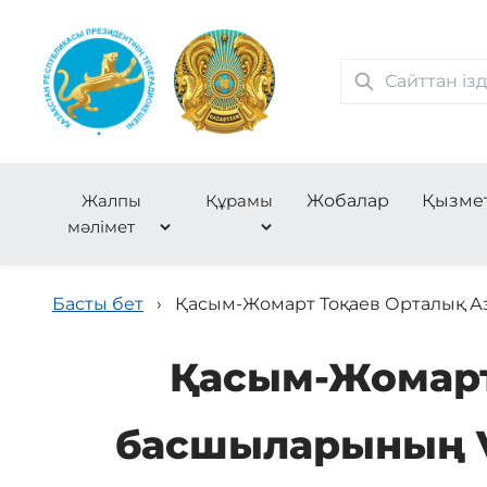
Жалпы
Құрамы
Жобалар
Қызме
мәлімет
Басты бет
›
Қасым-Жомарт Тоқаев Орталық Аз
Қасым-Жомарт
басшыларының VI