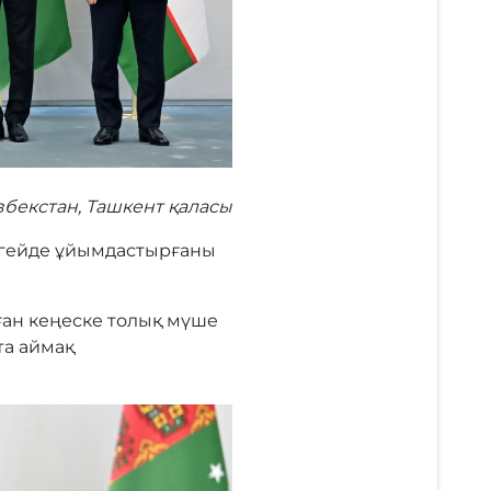
бекстан, Ташкент қаласы
ңгейде ұйымдастырғаны
ған кеңеске толық мүше
та аймақ