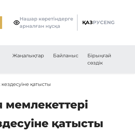
Нашар көретіндерге
ҚАЗ
РУС
ENG
арналған нұсқа
Жаңалықтар
Байланыс
Бірыңғай
сөздік
 кездесуіне қатысты
 мемлекеттері
здесуіне қатысты