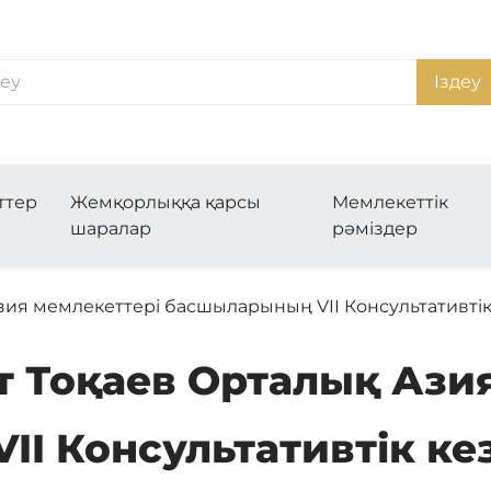
Іздеу
ттер
Жемқорлыққа қарсы
Мемлекеттік
шаралар
рәміздер
ия мемлекеттері басшыларының VII Консультативтік
 Тоқаев Орталық Азия
I Консультативтік ке