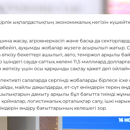
ірлік ықпалдастықтың экономикалық негізін күшейт
ашина жасау, агроөнеркәсіп және басқа да секторлард
өбейіп, ауқымды жобалар жүзеге асырылып жатыр. Са
 өткізу бекеттері ашылып, авто, теміржол арқылы ба
ішіндегі сауда-саттық көлемі 11,5 миллиард долларға 
 жеткізу үшін осы қарқынды сақтау қажет деп ойлайм
ективті салаларда серпінді жобаларды бірлесе іске
айды, майлы дақылдарды, ет-сүт өнімдерін терең өңд
шылықтарын дамыту арқылы бұл бағытта тиімді жұмыс
қоймалар, логистикалық орталықтар салу, ішкі нары
імдерін өндіру бағыттарының келешегі зор.