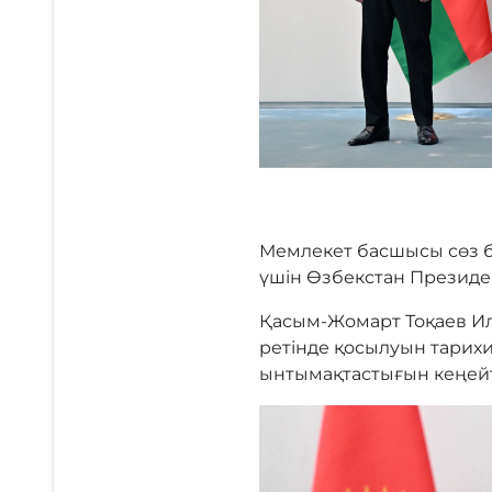
Мемлекет басшысы сөз б
үшін Өзбекстан Президе
Қасым-Жомарт Тоқаев Ил
ретінде қосылуын тарихи
ынтымақтастығын кеңейт