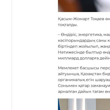
Қасым-Жомарт Тоқаев өң
тоқталды.
– Өндіріс, энергетика, м
кәсіпорындардың саны к
біртіндеп жойылып, жаңа
Нәтижесінде былтыр өңір 
миллиард долларға дейін
Мемлекет басшысы персп
айтуынша, Қазақстан бид
органикалық егін шаруа
Сонымен қатар заманауи 
арналған дайын тағам өн