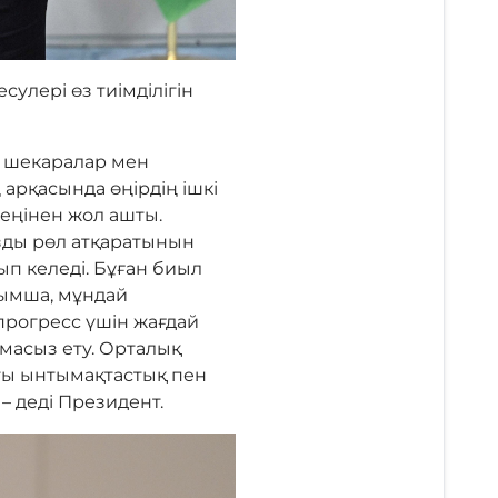
лері өз тиімділігін
қ шекаралар мен
арқасында өңірдің ішкі
кеңінен жол ашты.
зды рөл атқаратынын
п келеді. Бұған биыл
йымша, мұндай
 прогресс үшін жағдай
масыз ету. Орталық
ты ынтымақтастық пен
– деді Президент.