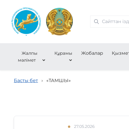
Жалпы
Құрамы
Жобалар
Қызме
мәлімет
Басты бет
›
«ТАМШЫ»
27.05.2026