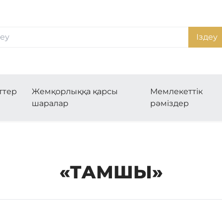
Іздеу
ттер
Жемқорлыққа қарсы
Мемлекеттік
шаралар
рәміздер
«ТАМШЫ»