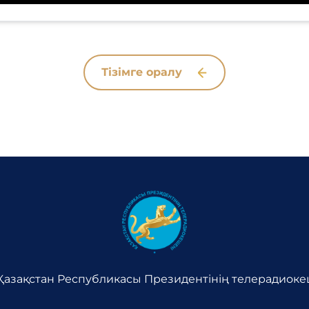
Тізімге оралу
 Қазақстан Республикасы Президентінің телерадио