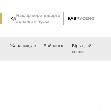
Нашар көретіндерге
ҚАЗ
РУС
ENG
арналған нұсқа
Жаңалықтар
Байланыс
Бірыңғай
сөздік