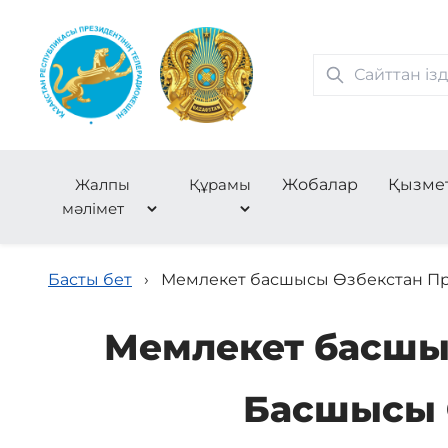
Жалпы
Құрамы
Жобалар
Қызме
мәлімет
Басты бет
›
Мемлекет басшысы Өзбекстан Пр
Мемлекет басшыс
Басшысы 