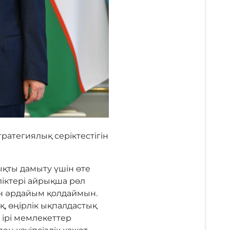
атегиялық серіктестігін
ықты дамыту үшін өте
ліктері айрықша рөл
н әрдайым қолдаймын.
, өңірлік ықпалдастық
 ірі мемлекеттер