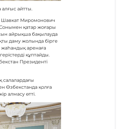
 алғыс айтты.
ын. Шавкат Миромонович
 Сонымен қатар жоғары
ысын айрықша бақылауда
қты даму жолында бірге
н жаһандық аренаға
герістерді құптайды.
збекстан Президенті
қ салалардағы
мен Өзбекстанда қолға
р алмасу өтті.