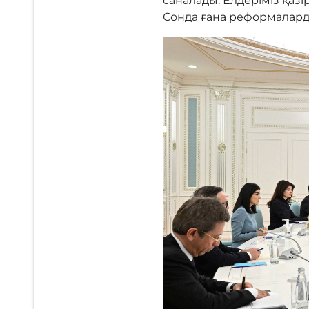
саналады. Елдеріміз қазі
Сонда ғана реформаларды 