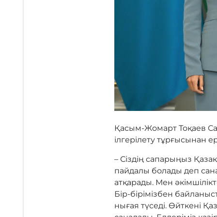
Қасым-Жомарт Тоқаев Са
ілгерілету тұрғысынан ер
– Сіздің сапарыңыз Қаза
пайдалы болады деп сана
атқарады. Мен әкімшілі
Бір-бірімізбен байланы
нығая түседі. Өйткені Қа