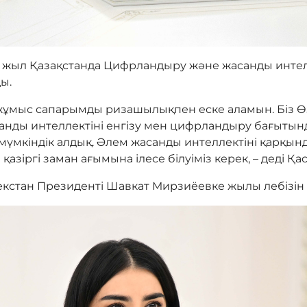
 жыл Қазақстанда Цифрландыру және жасанды инте
ы.
 жұмыс сапарымды ризашылықпен еске аламын. Біз 
санды интеллектіні енгізу мен цифрландыру бағытынд
үмкіндік алдық. Әлем жасанды интеллектіні қарқын
 қазіргі заман ағымына ілесе білуіміз керек, – деді 
стан Президенті Шавкат Мирзиёевке жылы лебізін