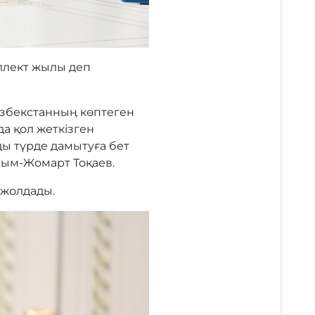
ллект жылы деп
Өзбекстанның көптеген
а қол жеткізген
ды түрде дамытуға бет
Қасым-Жомарт Тоқаев.
 жолдады.