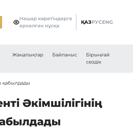
Нашар көретіндерге
ҚАЗ
РУС
ENG
арналған нұсқа
Жаңалықтар
Байланыс
Бірыңғай
сөздік
ы қабылдады
ті Әкімшілігінің
қабылдады