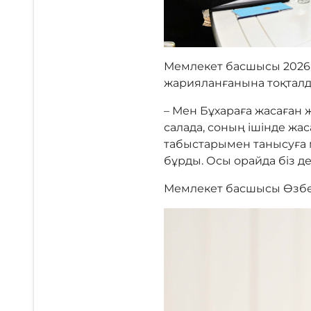
Мемлекет басшысы 2026
жарияланғанына тоқталд
– Мен Бұхараға жасаған
салада, соның ішінде жа
табыстарымен танысуға м
бұрды. Осы орайда біз де
Мемлекет басшысы Өзбек