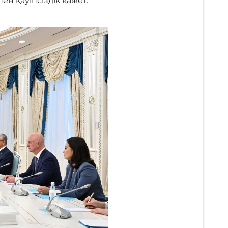
ен қауіпсіздік қажет.