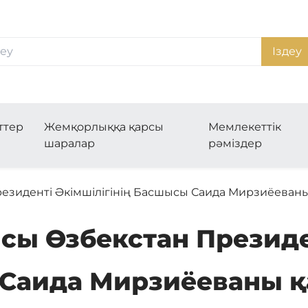
Іздеу
ттер
Жемқорлыққа қарсы
Мемлекеттік
шаралар
рәміздер
езиденті Әкімшілігінің Басшысы Саида Мирзиёеван
ы Өзбекстан Президен
Саида Мирзиёеваны 