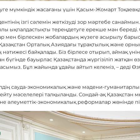
ге мүмкіндік жасағаны үшін Қасым-Жомарт Тоқаевқа
дентінің ізгі сәлемін жеткізуді зор мәртебе санайм
лы ықпалдастықты тереңдетуге ерекше мән береді.
тар мен бірлескен жобалардың жүзеге асырылу бар
 Қазақстан Орталық Азиядағы тұрақтылық және орны
 нәтижесі байқалады. Біз бірлесе отырып, аймақ үні
н бүгінде бауырлас Қазақстанда жүргізіліп жатқан өз
қтасымыз. Бұл жайында ұдайы айтып келеміз, – деді Ө
елдің сауда-экономикалық және мәдени-гуманитарлы
кеңейту мәселелері талқыланды. Сондай-ақ Қазақстан 
не әлеуметтік-экономикалық реформалар жөнінде пікі