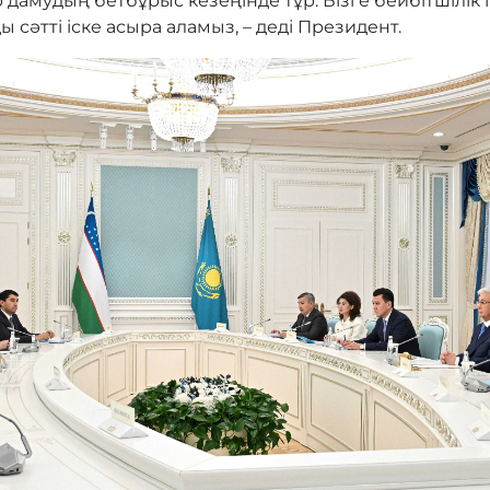
р дамудың бетбұрыс кезеңінде тұр. Бізге бейбітшілік п
сәтті іске асыра аламыз, – деді Президент.