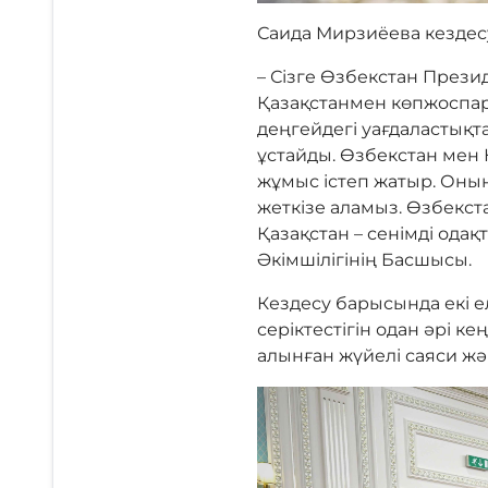
Саида Мирзиёева кездесу
– Сізге Өзбекстан Прези
Қазақстанмен көпжоспар
деңгейдегі уағдаластық
ұстайды. Өзбекстан мен
жұмыс істеп жатыр. Оның
жеткізе аламыз. Өзбекста
Қазақстан – сенімді ода
Әкімшілігінің Басшысы.
Кездесу барысында екі 
серіктестігін одан әрі 
алынған жүйелі саяси жә