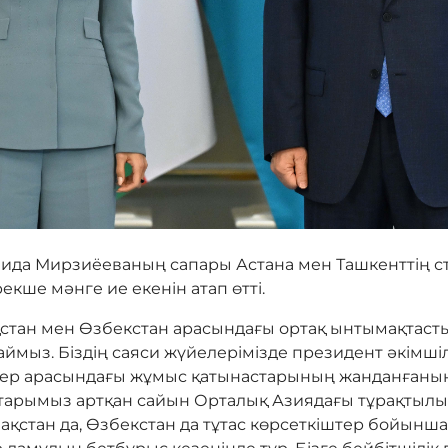
ида Мирзиёеваның сапары Астана мен Ташкенттің стр
екше мәнге ие екенін атап өтті.
қстан мен Өзбекстан арасындағы ортақ ынтымақтаст
ймыз. Біздің саяси жүйелерімізде президент әкімші
ктер арасындағы жұмыс қатынастарының жанданғаны
старымыз артқан сайын Орталық Азиядағы тұрақтылық
зақстан да, Өзбекстан да тұтас көрсеткіштер бойынша