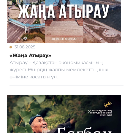
31.08.2025
«Жаңа Атырау»
Атырау – Қазақстан экономикасының
жүрегі. Өңірдің жалпы мемлекеттің ішкі
өніміне қосатын үл...