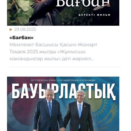
29.08.2025
«Бағбан»
Мемлекет басшысы Қасым-Жомарт
Тоқаев 2025 жылды «Жұмысшы
мамандықтар жылы» деп жариял...