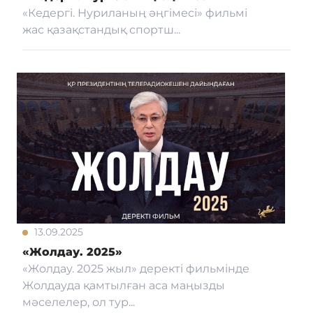
«Кедергі. Нуриланың әңгімесі» фильмі
жас қазақстандық спортш...
13.09.2025
«Жолдау. 2025»
«Жолдау. 2025 жыл» деректі фильмінде
Жолдауда қамтылған аса маңызды
мәселелер, ол тур...