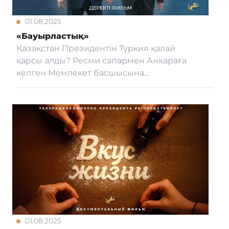
01.08.2025
«Бауырластық»
Қазақстан Президентін Түркия қалай
қарсы алды? Ресми сапармен Анкараға
келген Мемлекет басшысына...
01.08.2025