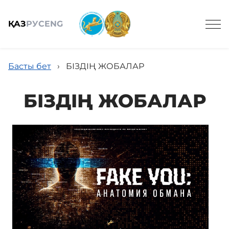
ҚАЗ
РУС
ENG
Басты бет
›
БІЗДІҢ ЖОБАЛАР
БІЗДІҢ ЖОБАЛАР
Жалпы мәлімет
Құрамы
Жобалар
Қызметтер