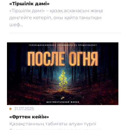
«Тіршілік дәмі»
«Тіршілік дәмі» – қазақ асханасын жаңа
деңгейге көтеріп, оны қайта танытқан
шеф...
31.07.2025
«Өрттен кейін»
Қазақстанның табиғаты алуан түрлі