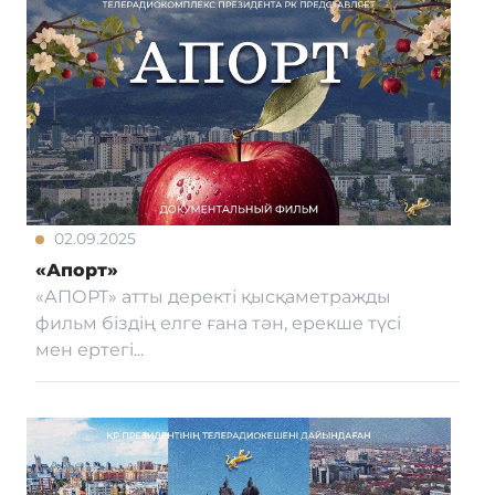
02.09.2025
«Апорт»
«АПОРТ» атты деректі қысқаметражды
фильм біздің елге ғана тән, ерекше түсі
мен ертегі...