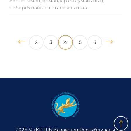
болғанымен, ормандар ел аумағының
небәрі 5 пайызын ғана алып жа...
2
3
4
5
6
2026 © «ҚР ПІБ Қазақстан Республикасы