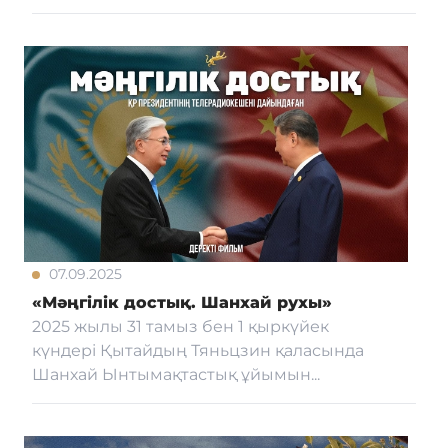
07.09.2025
«Мәңгілік достық. Шанхай рухы»
2025 жылы 31 тамыз бен 1 қыркүйек
күндері Қытайдың Тяньцзин қаласында
Шанхай Ынтымақтастық ұйымын...